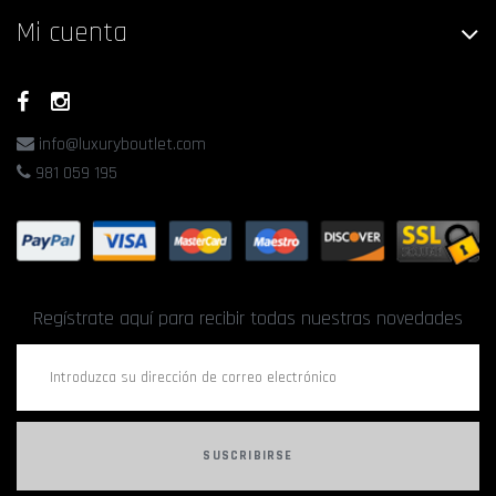
Mi cuenta
info@luxuryboutlet.com
981 059 195
Regístrate aquí para recibir todas nuestras novedades
SUSCRIBIRSE