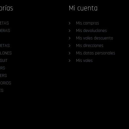
orías
Mi cuenta
ETAS
Mis compras
DERAS
Mis devoluciones
Mis vales descuento
UETAS
Mis direcciones
LONES
Mis datos personales
SUIT
Mis vales
ERS
ERS
ORIOS
ES