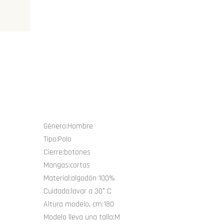
Género:
Hombre
Tipo:
Polo
Cierre:
botones
Mangas:
cortas
Material:
algodón 100%
Cuidado:
lavar a 30° C
Altura modelo, cm:
180
Modelo lleva una talla:
M