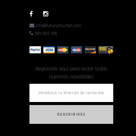
info@luxuryboutlet.com
981 059 195
Regístrate aquí para recibir todas
nuestras novedades
SUSCRIBIRSE