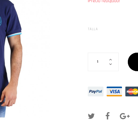
¡Precio rebajado!
TALLA