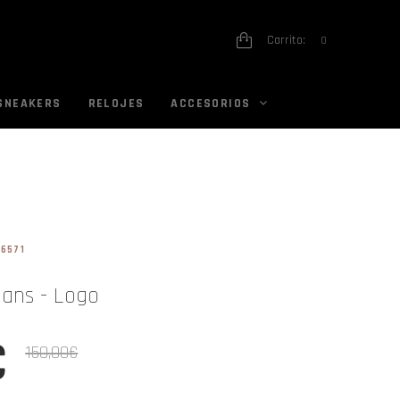
Carrito:
0
SNEAKERS
RELOJES
ACCESORIOS
36571
eans - Logo
€
150,00€