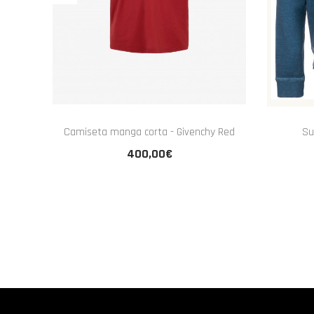
Camiseta manga corta - Givenchy Red
Su
400,00€