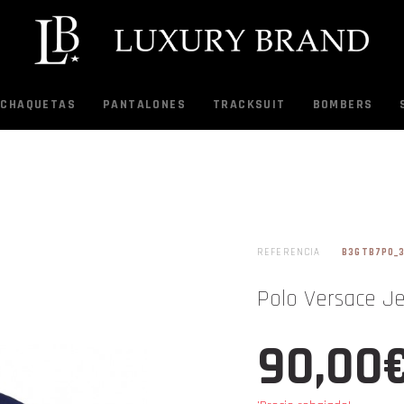
CHAQUETAS
PANTALONES
TRACKSUIT
BOMBERS
REFERENCIA
B3GTB7P0_
Polo Versace J
90,00