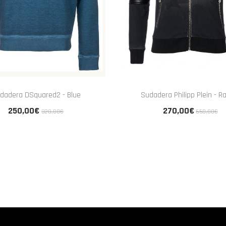
dadera DSquared2 - Blue
Sudadera Philipp Plein - R
250,00€
270,00€
320,00€
650,00€