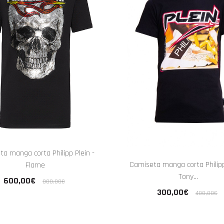
a manga corta Philipp Plein -
Camiseta manga corta Philipp
Flame
Tony...
600,00€
800,00€
300,00€
400,00€