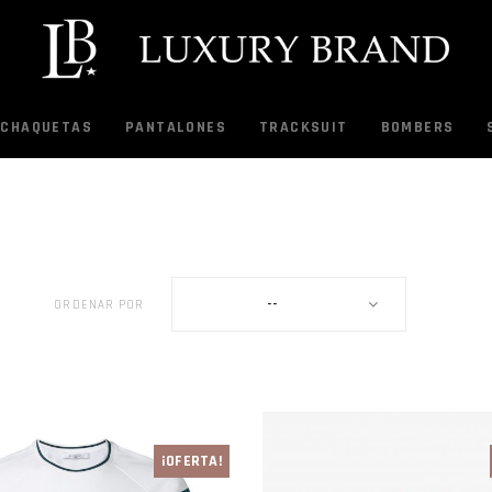
CHAQUETAS
PANTALONES
TRACKSUIT
BOMBERS
--
ORDENAR POR
¡OFERTA!