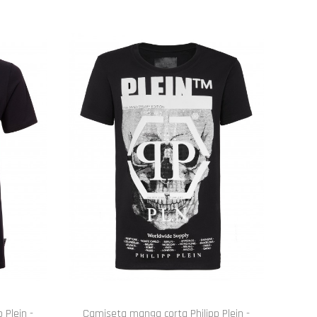
 Plein -
Camiseta manga corta Philipp Plein -