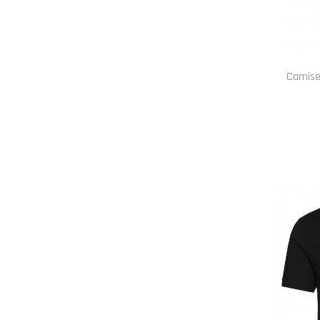
Camiset