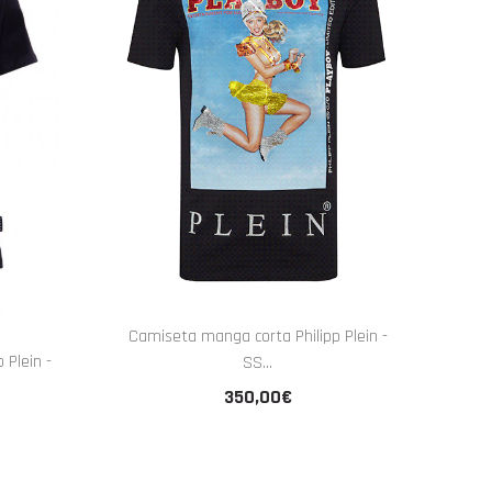
Camiseta manga corta Philipp Plein -
 Plein -
SS...
350,00€