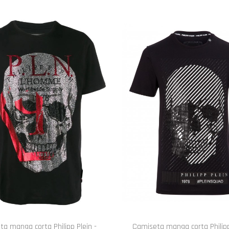
a manga corta Philipp Plein -
Camiseta manga corta Philipp