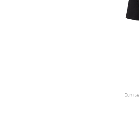
Camiset