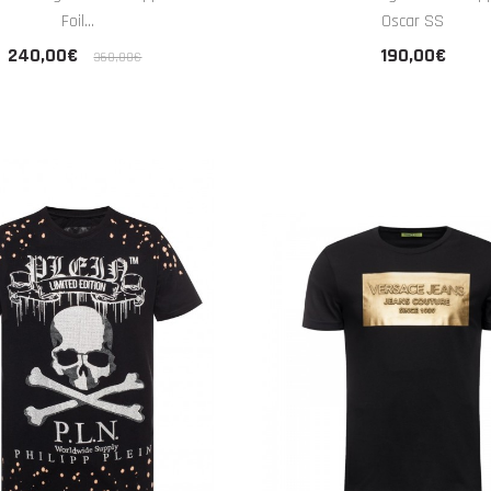
Foil...
Oscar SS
240,00€
190,00€
360,00€