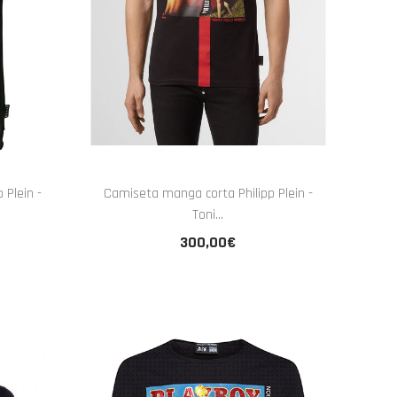
 Plein -
Camiseta manga corta Philipp Plein -
Toni...
300,00€