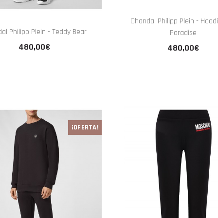
Chandal Philipp Plein - Hood
al Philipp Plein - Teddy Bear
Paradise
480,00€
480,00€
¡OFERTA!