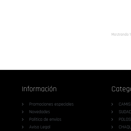
Mostrando 1 
Información
Categ
Promociones especiales
CAMIS
Novedades
SUDA
Política de envíos
POLOS
Aviso Legal
CHAQ