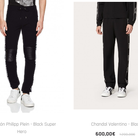
ón Philipp Plein - Black Super
Chandal Valentino - Bla
Hero
600,00€
1 200,00€