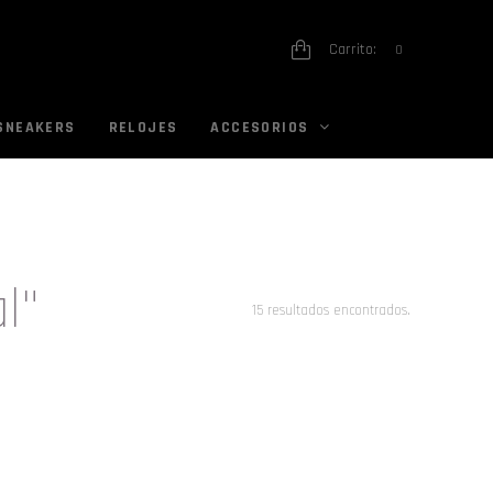
Carrito:
0
SNEAKERS
RELOJES
ACCESORIOS
l"
15 resultados encontrados.