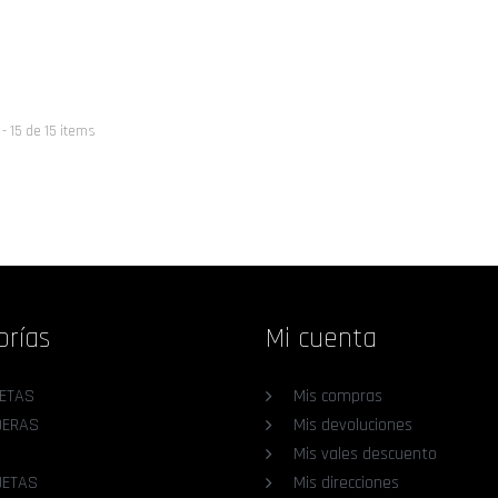
- 15 de 15 items
orías
Mi cuenta
ETAS
Mis compras
DERAS
Mis devoluciones
Mis vales descuento
UETAS
Mis direcciones