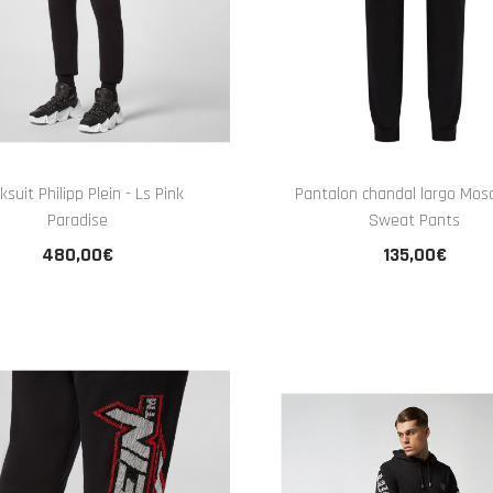
ksuit Philipp Plein - Ls Pink
Pantalon chandal largo Mosc
Paradise
Sweat Pants
480,00€
135,00€