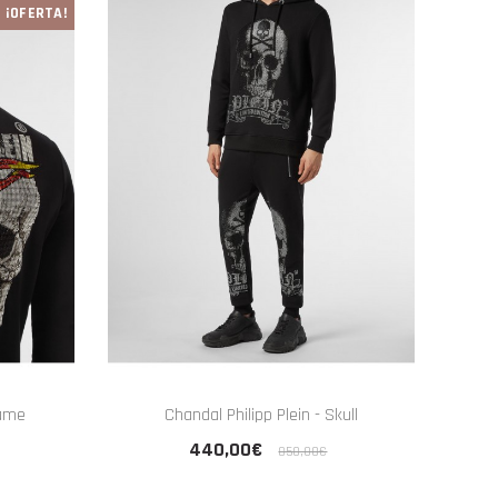
¡OFERTA!
lame
Chandal Philipp Plein - Skull
440,00€
850,00€