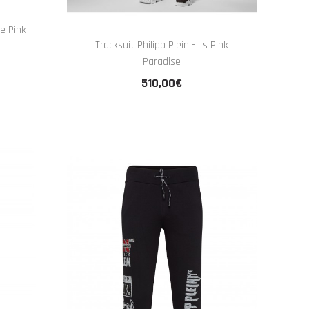
ie Pink
Tracksuit Philipp Plein - Ls Pink
Paradise
510,00€