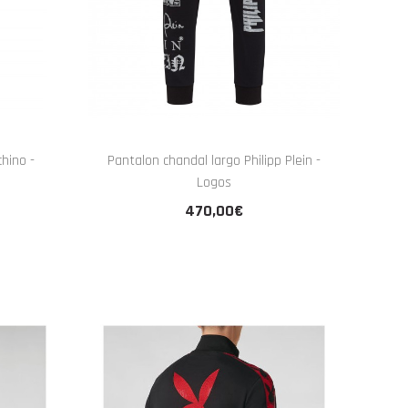
hino -
Pantalon chandal largo Philipp Plein -
Logos
470,00€