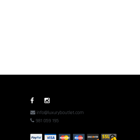
info@luxuryboutlet.com
981 059 195