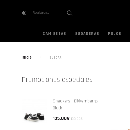
Registrarse
CAMISETAS
SUDADERAS
POLOS
INICIO
BUSCAR
Promociones especiales
Sneakers - Bikkembergs
Black
135,00€
190,00€