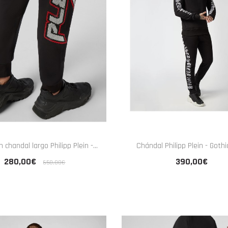
 chandal largo Philipp Plein -...
Chándal Philipp Plein - Gothi
280,00€
390,00€
650,00€