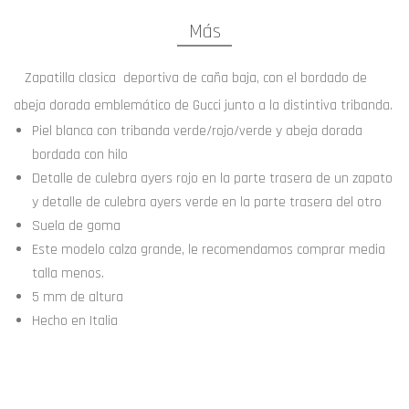
Más
Zapatilla clasica deportiva de caña baja, con el bordado de
abeja dorada emblemático de Gucci junto a la distintiva tribanda.
Piel blanca con tribanda verde/rojo/verde y abeja dorada
bordada con hilo
Detalle de culebra ayers rojo en la parte trasera de un zapato
y detalle de culebra ayers verde en la parte trasera del otro
Suela de goma
Este modelo calza grande, le recomendamos comprar media
talla menos.
5 mm de altura
Hecho en Italia