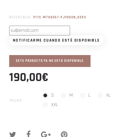
REFERENCIA
P17C-MTK0057-PJY002N_02R5
NOTIFICARME CUANDO ESTÉ DISPONIBLE
ESTE PRODUCTO YA NO ESTÁ DISPONIBLE
190,00€
S
M
L
XL
TALLAS
XXL